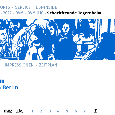
SORTS
SERVICE
DSJ-­INSIDE
2022
DVM
DVM U10
Schachfreunde Tegernheim
>
>
>
>
IMPRESSIONEN
ZEITPLAN
im
n Berlin
DWZ
Elo
1
2
3
4
5
6
7
Σ