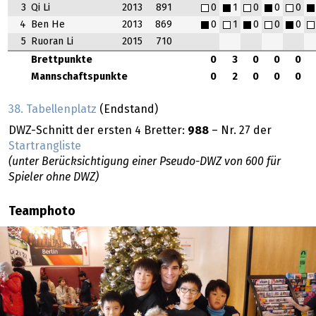
3
Qi Li
2013
891
0
1
0
0
0
4
Ben He
2013
869
0
1
0
0
0
5
Ruoran Li
2015
710
Brettpunkte
0
3
0
0
0
Mannschaftspunkte
0
2
0
0
0
38. Tabellenplatz
(Endstand)
DWZ-Schnitt der ersten 4 Bretter:
988
– Nr. 27 der
Startrangliste
(unter Berücksichtigung einer Pseudo-DWZ von 600 für
Spieler ohne DWZ)
Teamphoto