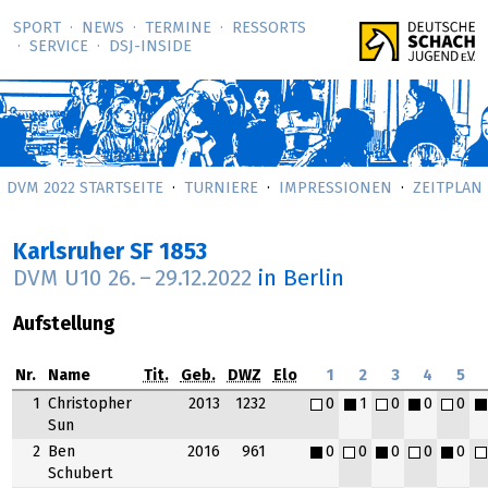
SPORT
NEWS
TERMINE
RESSORTS
SERVICE
DSJ-­INSIDE
DVM 2022 STARTSEITE
TURNIERE
IMPRESSIONEN
ZEITPLAN
Karlsruher SF 1853
DVM U10
26.
–
29.12.2022
in Berlin
Aufstellung
Nr.
Name
Tit.
Geb.
DWZ
Elo
1
2
3
4
5
1
Christopher
2013
1232
0
1
0
0
0
Sun
2
Ben
2016
961
0
0
0
0
0
Schubert