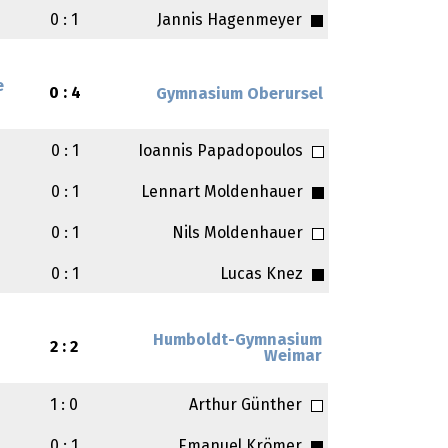
0 : 1
Jannis Hagenmeyer
e
0 : 4
Gymnasium Oberursel
0 : 1
Ioannis Papadopoulos
0 : 1
Lennart Moldenhauer
0 : 1
Nils Moldenhauer
0 : 1
Lucas Knez
Humboldt-Gymnasium
2 : 2
Weimar
1 : 0
Arthur Günther
0 : 1
Emanuel Krömer