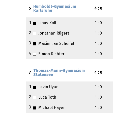
Humboldt-Gymnasium
5
4 : 0
Karlsruhe
1
Linus Koll
1 : 0
2
Jonathan Rügert
1 : 0
3
Maximilian Scheifel
1 : 0
4
Simon Richter
1 : 0
Thomas-Mann-Gymnasium
7
4 : 0
Stutensee
1
Levin Uyar
1 : 0
2
Luca Toth
1 : 0
3
Michael Hayen
1 : 0