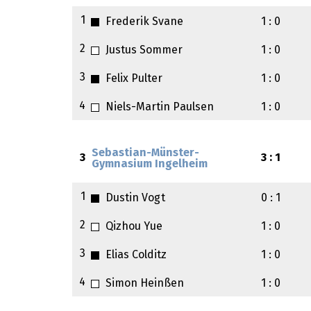
1
Frederik Svane
1 : 0
2
Justus Sommer
1 : 0
3
Felix Pulter
1 : 0
4
Niels-Martin Paulsen
1 : 0
Sebastian-Münster-
3
3 : 1
Gymnasium Ingelheim
1
Dustin Vogt
0 : 1
2
Qizhou Yue
1 : 0
3
Elias Colditz
1 : 0
4
Simon Heinßen
1 : 0