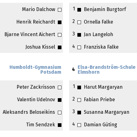
1
Mario Dalchow
Benjamin Burgtorf
2
Henrik Reichardt
Ornella Falke
3
Bjarne Vincent Aichert
Jan Langeloh
4
Joshua Kissel
Franziska Falke
Humboldt-Gymnasium
Elsa-Brandström-Schule
4
Potsdam
Elmshorn
1
Peter Zackrisson
Harut Margaryan
2
Valentin Udelnov
Fabian Priebe
3
Aleksandrs Beloseikins
Susanna Margaryan
4
Tim Sendzek
Damian Güting