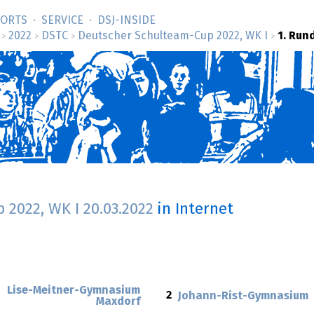
SORTS
SERVICE
DSJ-­INSIDE
2022
DSTC
Deutscher Schulteam-Cup 2022, WK I
1. Run
>
>
>
>
 2022, WK I
20.03.2022
in Internet
Lise-Meitner-Gymnasium
2
Johann-Rist-Gymnasium
Maxdorf