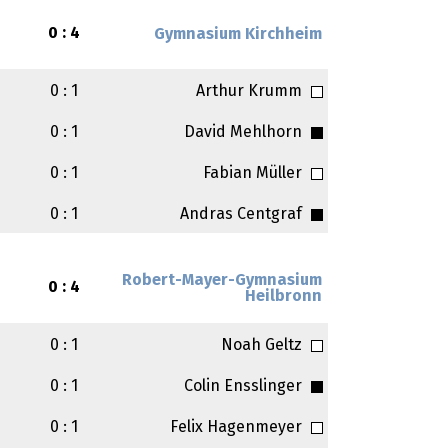
0 : 4
Gymnasium Kirchheim
0 : 1
Arthur Krumm
0 : 1
David Mehlhorn
0 : 1
Fabian Müller
0 : 1
Andras Centgraf
Robert-Mayer-Gymnasium
0 : 4
Heilbronn
0 : 1
Noah Geltz
0 : 1
Colin Ensslinger
0 : 1
Felix Hagenmeyer