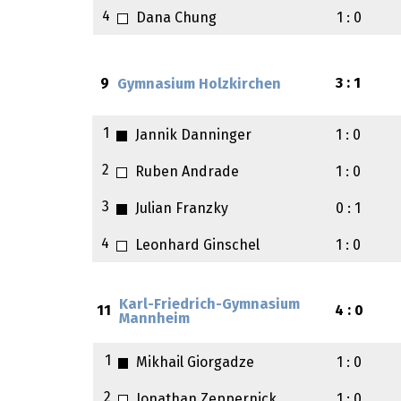
4
Dana Chung
1 : 0
9
3 : 1
Gymnasium Holzkirchen
1
Jannik Danninger
1 : 0
2
Ruben Andrade
1 : 0
3
Julian Franzky
0 : 1
4
Leonhard Ginschel
1 : 0
Karl-Friedrich-Gymnasium
11
4 : 0
Mannheim
1
Mikhail Giorgadze
1 : 0
2
Jonathan Zeppernick
1 : 0