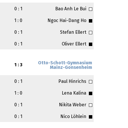
0 : 1
Bao Anh Le Bui
1 : 0
Ngoc Hai-Dang Ho
0 : 1
Stefan Ellert
0 : 1
Oliver Ellert
Otto-Schott-Gymnasium
1 : 3
Mainz-Gonsenheim
0 : 1
Paul Hinrichs
1 : 0
Lena Kalina
0 : 1
Nikita Weber
0 : 1
Nico Löhlein