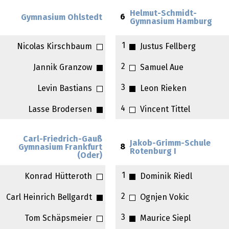
Helmut-Schmidt-
6
Gymnasium Ohlstedt
Gymnasium Hamburg
1
Nicolas Kirschbaum
Justus Fellberg
2
Jannik Granzow
Samuel Aue
3
Levin Bastians
Leon Rieken
4
Lasse Brodersen
Vincent Tittel
Carl-Friedrich-Gauß
Jakob-Grimm-Schule
8
Gymnasium Frankfurt
Rotenburg I
(Oder)
1
Konrad Hütteroth
Dominik Riedl
2
Carl Heinrich Bellgardt
Ognjen Vokic
3
Tom Schäpsmeier
Maurice Siepl