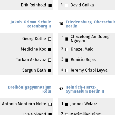
4
Erik Reinhold
David Gnilka
Jakob-Grimm-Schule
Friedensburg-Oberschul
10
Rotenburg II
Berlin
Chazelong An Duong
1
Georg Köthe
Nguyen
2
Medicine Koc
Khazel Majd
3
Tarkan Akhavuz
Benicio Rojas
4
Sargun Bath
Jeremy Crispi Leyva
Dreikönigsgymnasium
Heinrich-Hertz-
12
Köln
Gymnasium Berlin II
1
Antonio Monteiro Nolte
Jannes Wolarz
2
Ilya Golyand
Maximilian Kirst