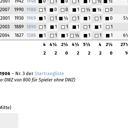
2001
1942
1946
0
1
0
1
1
½
½
2007
1990
1988
1
0
0
1
½
½
0
2001
1930
1969
1
1
½
1
1
1
0
5
2003
1889
1890
1
1
1
1
1
1
1
2004
1627
1386
1
1
1
½
1
1
1
6
4
4½
2½
4½
5½
4
2½
27
2
2
0
2
2
2
0
1
1906
– Nr. 3 der
Startrangliste
do-DWZ von 800 für Spieler ohne DWZ)
itte)