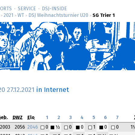
SORTS
SERVICE
DSJ-­INSIDE
2021
WT
DSJ Weihnachtsturnier U20
SG Trier 1
>
>
>
>
U20
27.12.2021
in Internet
Geb.
DWZ
Elo
1
2
3
4
5
6
7
2003
2056
2046
0
½
0
0
1
0
0
1