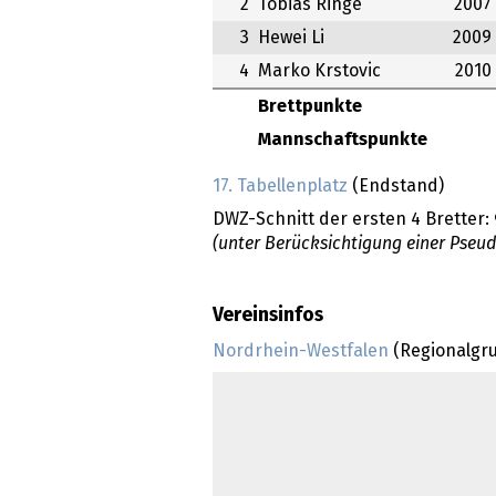
2
Tobias Ringe
2007
3
Hewei Li
2009
4
Marko Krstovic
2010
Brettpunkte
Mannschaftspunkte
17. Tabellenplatz
(Endstand)
DWZ-Schnitt der ersten 4 Bretter:
(unter Berücksichtigung einer Pseu
Vereinsinfos
Nordrhein-Westfalen
(Regionalgr