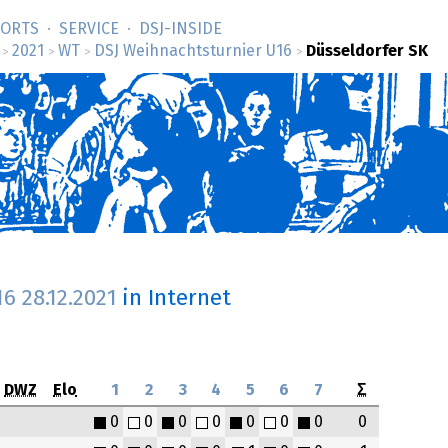
SORTS
SERVICE
DSJ-­INSIDE
2021
WT
DSJ Weihnachtsturnier U16
Düsseldorfer SK
>
>
>
>
16
28.12.2021
in Internet
DWZ
Elo
1
2
3
4
5
6
7
Σ
0
0
0
0
0
0
0
0