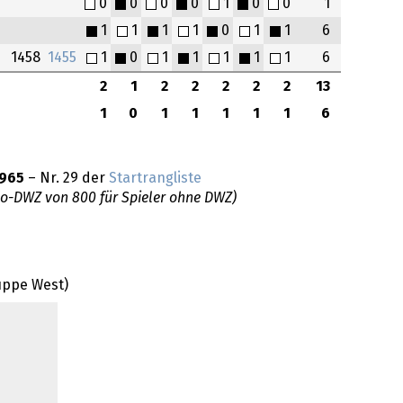
0
0
0
0
1
0
0
1
1
1
1
1
0
1
1
6
1458
1455
1
0
1
1
1
1
1
6
2
1
2
2
2
2
2
13
1
0
1
1
1
1
1
6
965
– Nr. 29 der
Startrangliste
do-DWZ von 800 für Spieler ohne DWZ)
uppe West)