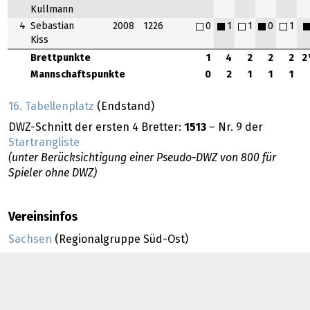
Kullmann
4
Sebastian
2008
1226
0
1
1
0
1
Kiss
Brettpunkte
1
4
2
2
2
2
Mannschaftspunkte
0
2
1
1
1
16. Tabellenplatz
(Endstand)
DWZ-Schnitt der ersten 4 Bretter:
1513
– Nr. 9 der
Startrangliste
(unter Berücksichtigung einer Pseudo-DWZ von 800 für
Spieler ohne DWZ)
Vereinsinfos
Sachsen
(Regionalgruppe Süd-Ost)