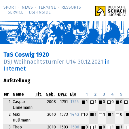
SPORT
NEWS
TERMINE
RESSORTS
SERVICE
DSJ-­INSIDE
TuS Coswig 1920
DSJ Weihnachtsturnier U14
30.12.2021
in
Internet
Aufstellung
Nr.
Name
Tit.
Geb.
DWZ
Elo
1
2
3
4
5
1
Caspar
2008
1751
1754
1
1
0
0
0
Linnemann
2
Max
2010
1573
1442
0
1
1
1
0
Kullmann
3
Theo
2010
1503
1506
0
1
0
1
1