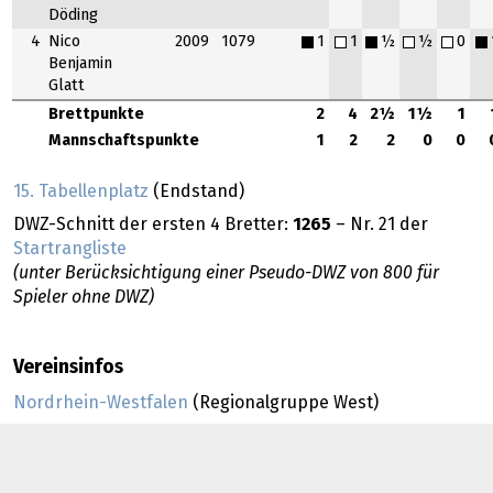
Döding
4
Nico
2009
1079
1
1
½
½
0
Benjamin
Glatt
Brettpunkte
2
4
2½
1½
1
Mannschaftspunkte
1
2
2
0
0
15. Tabellenplatz
(Endstand)
DWZ-Schnitt der ersten 4 Bretter:
1265
– Nr. 21 der
Startrangliste
(unter Berücksichtigung einer Pseudo-DWZ von 800 für
Spieler ohne DWZ)
Vereinsinfos
Nordrhein-Westfalen
(Regionalgruppe West)