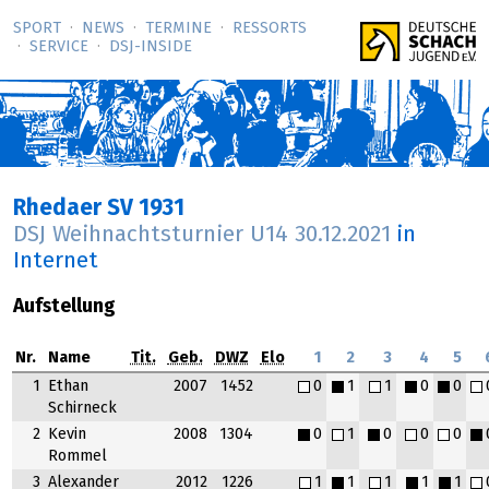
SPORT
NEWS
TERMINE
RESSORTS
SERVICE
DSJ-­INSIDE
Rhedaer SV 1931
DSJ Weihnachtsturnier U14
30.12.2021
in
Internet
Aufstellung
Nr.
Name
Tit.
Geb.
DWZ
Elo
1
2
3
4
5
1
Ethan
2007
1452
0
1
1
0
0
Schirneck
2
Kevin
2008
1304
0
1
0
0
0
Rommel
3
Alexander
2012
1226
1
1
1
1
1