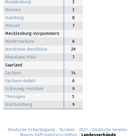
Brandenburg
3
Bremen
3
Hamburg
8
Hessen
7
Mecklenburg-Vorpommern
Niedersachsen
6
Nordrhein-Westfalen
29
Rheinland-Pfalz
7
Saarland
Sachsen
14
Sachsen-Anhalt
6
Schleswig-Holstein
9
Thüringen
5
Württemberg
9
Deutsche Schachjugend
Termine
2021
Deutsche Vereins-
>
>
>
Mannschaftsmeisterschaften
Landesverbände
>