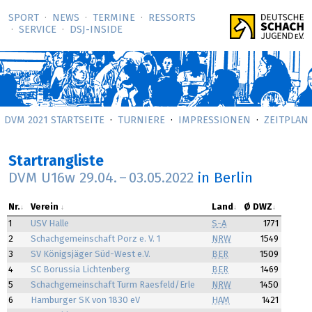
SPORT
NEWS
TERMINE
RESSORTS
SERVICE
DSJ-­INSIDE
DVM 2021 STARTSEITE
TURNIERE
IMPRESSIONEN
ZEITPLAN
Startrangliste
DVM U16w
29.04.
–
03.05.2022
in Berlin
Nr.
Verein
Land
Ø DWZ
1
USV Halle
S-A
1771
2
Schachgemeinschaft Porz e. V. 1
NRW
1549
3
SV Königsjäger Süd-West e.V.
BER
1509
4
SC Borussia Lichtenberg
BER
1469
5
Schachgemeinschaft Turm Raesfeld/Erle
NRW
1450
6
Hamburger SK von 1830 eV
HAM
1421