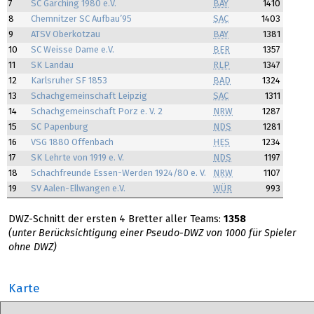
7
SC Garching 1980 e.V.
BAY
1410
8
Chemnitzer SC Aufbau’95
SAC
1403
9
ATSV Oberkotzau
BAY
1381
10
SC Weisse Dame e.V.
BER
1357
11
SK Landau
RLP
1347
12
Karlsruher SF 1853
BAD
1324
13
Schachgemeinschaft Leipzig
SAC
1311
14
Schachgemeinschaft Porz e. V. 2
NRW
1287
15
SC Papenburg
NDS
1281
16
VSG 1880 Offenbach
HES
1234
17
SK Lehrte von 1919 e. V.
NDS
1197
18
Schachfreunde Essen-Werden 1924/80 e. V.
NRW
1107
19
SV Aalen-Ellwangen e.V.
WÜR
993
DWZ-Schnitt der ersten 4 Bretter aller Teams:
1358
(unter Berücksichtigung einer Pseudo-DWZ von 1000 für Spieler
ohne DWZ)
Karte