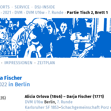
SORTS
SERVICE
DSJ-­INSIDE
2021
DVM
DVM U16w
7. Runde
Partie Tisch 2, Brett 1
>
>
>
>
>
IMPRESSIONEN
ZEITPLAN
ja Fischer
022
in Berlin
Alicia Orlova (1846) – Darja Fischer (1771)
:35
)
DVM U16w
Berlin,
7. Runde
Karlsruher SF 1853
–
Schachgemeinschaft Porz e.