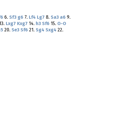
f6
6.
Sf3
g6
7.
Lf4
Lg7
8.
Sa3
a6
9.
13.
Lxg7
Kxg7
14.
h3
Sf6
15.
O-O
h5
20.
Se3
Sf6
21.
Sg4
Sxg4
22.