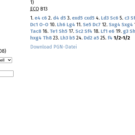
1)
ECO
B13
1.
e4
c6
2.
d4
d5
3.
exd5
cxd5
4.
Ld3
Sc6
5.
c3
S
Dc1
O-O
10.
Lh6
Lg4
11.
Se5
Dc7
12.
Sxg4
Sxg4
Tac8
16.
Te1
Sh5
17.
Sc2
Sf4
18.
Lf1
e6
19.
g3
S
hxg4
Th8
23.
Lh3
b5
24.
Dd2
a5
25.
f4
1/2-1/2
Download PGN-Datei
:08
)