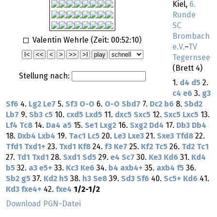
Kiel,
6.
Runde
SC
Brombach
Valentin Wehrle (Zeit:
00:52:10
)
e.V.
–
TV
Tegernsee
(Brett 4)
Stellung nach:
1.
d4
d5
2.
c4
e6
3.
g3
Sf6
4.
Lg2
Le7
5.
Sf3
O-O
6.
O-O
Sbd7
7.
Dc2
b6
8.
Sbd2
Lb7
9.
Sb3
c5
10.
cxd5
Lxd5
11.
dxc5
Sxc5
12.
Sxc5
Lxc5
13.
Lf4
Tc8
14.
Da4
a5
15.
Se1
Lxg2
16.
Sxg2
Dd4
17.
Db3
Db4
18.
Dxb4
Lxb4
19.
Tac1
Lc5
20.
Le3
Lxe3
21.
Sxe3
Tfd8
22.
Tfd1
Txd1+
23.
Txd1
Kf8
24.
f3
Ke7
25.
Kf2
Tc5
26.
Td2
Tc1
27.
Td1
Txd1
28.
Sxd1
Sd5
29.
e4
Sc7
30.
Ke3
Kd6
31.
Kd4
b5
32.
a3
e5+
33.
Kc3
Ke6
34.
b4
axb4+
35.
axb4
f5
36.
Sb2
g5
37.
Kd2
h5
38.
h3
Se8
39.
Sd3
Sf6
40.
Sc5+
Kd6
41.
Kd3
fxe4+
42.
fxe4
1/2-1/2
Download PGN-Datei