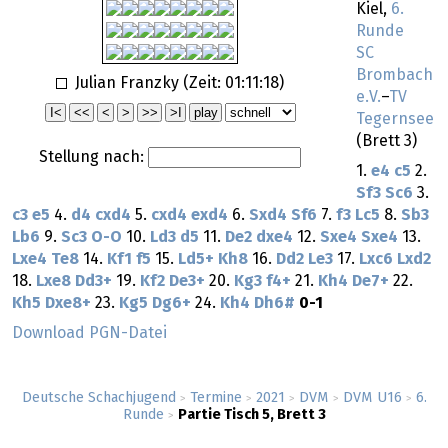
Kiel,
6.
Runde
SC
Brombach
Julian Franzky (Zeit:
01:11:18
)
e.V.
–
TV
Tegernsee
(Brett 3)
Stellung nach:
1.
e4
c5
2.
Sf3
Sc6
3.
c3
e5
4.
d4
cxd4
5.
cxd4
exd4
6.
Sxd4
Sf6
7.
f3
Lc5
8.
Sb3
Lb6
9.
Sc3
O-O
10.
Ld3
d5
11.
De2
dxe4
12.
Sxe4
Sxe4
13.
Lxe4
Te8
14.
Kf1
f5
15.
Ld5+
Kh8
16.
Dd2
Le3
17.
Lxc6
Lxd2
18.
Lxe8
Dd3+
19.
Kf2
De3+
20.
Kg3
f4+
21.
Kh4
De7+
22.
Kh5
Dxe8+
23.
Kg5
Dg6+
24.
Kh4
Dh6#
0-1
Download PGN-Datei
Deutsche Schachjugend
Termine
2021
DVM
DVM U16
6.
>
>
>
>
>
Runde
Partie Tisch 5, Brett 3
>