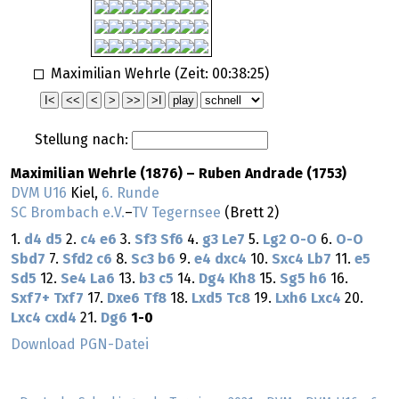
Maximilian Wehrle (Zeit:
00:38:25
)
Stellung nach:
Maximilian Wehrle (1876) – Ruben Andrade (1753)
DVM U16
Kiel,
6. Runde
SC Brombach e.V.
–
TV Tegernsee
(Brett 2)
1.
d4
d5
2.
c4
e6
3.
Sf3
Sf6
4.
g3
Le7
5.
Lg2
O-O
6.
O-O
Sbd7
7.
Sfd2
c6
8.
Sc3
b6
9.
e4
dxc4
10.
Sxc4
Lb7
11.
e5
Sd5
12.
Se4
La6
13.
b3
c5
14.
Dg4
Kh8
15.
Sg5
h6
16.
Sxf7+
Txf7
17.
Dxe6
Tf8
18.
Lxd5
Tc8
19.
Lxh6
Lxc4
20.
Lxc4
cxd4
21.
Dg6
1-0
Download PGN-Datei