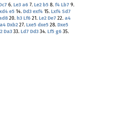
Dc7
6.
Le3
a6
7.
Le2
b5
8.
f4
Lb7
9.
xd4
e5
14.
Dd3
exf4
15.
Lxf4
Sd7
ad8
20.
h3
Lf6
21.
Le2
De7
22.
a4
xa4
Dxb2
27.
Lxe5
dxe5
28.
Dxe5
2
Da3
33.
Ld7
Dd3
34.
Lf5
g6
35.