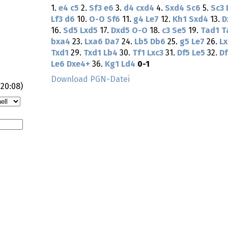
1.
e4
c5
2.
Sf3
e6
3.
d4
cxd4
4.
Sxd4
Sc6
5.
Sc3
Lf3
d6
10.
O-O
Sf6
11.
g4
Le7
12.
Kh1
Sxd4
13.
D
16.
Sd5
Lxd5
17.
Dxd5
O-O
18.
c3
Se5
19.
Tad1
T
bxa4
23.
Lxa6
Da7
24.
Lb5
Db6
25.
g5
Le7
26.
L
Txd1
29.
Txd1
Lb4
30.
Tf1
Lxc3
31.
Df5
Le5
32.
Df
Le6
Dxe4+
36.
Kg1
Ld4
0-1
Download PGN-Datei
:20:08
)