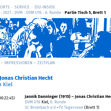
SORTS
SERVICE
DSJ-­INSIDE
2021
DVM
DVM U16
6. Runde
Partie Tisch 5, Brett 1
>
>
>
>
>
IMPRESSIONEN
ZEITPLAN
Jonas Christian Hecht
n Kiel
Jannik Danninger (1915) – Jonas Christian He
00:22:45
)
DVM U16
Kiel,
6. Runde
SC Brombach e.V.
–
TV Tegernsee
(Brett 1)