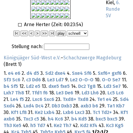
Kiel,
6.
Runde
SV
Arne Herter (Zeit:
00:23:54
)
Stellung nach:
Königsjäger Süd-West e.V.
–
Schachzwerge Magdeburg
(Brett 1)
1.
e4
e6
2.
d4
d5
3.
Sd2
dxe4
4.
Sxe4
Sf6
5.
Sxf6+
gxf6
6.
Sf3
Sc6
7.
c3
Dd6
8.
Le3
Ld7
9.
Le2
O-O-O
10.
O-O
Se7
11.
b4
Sf5
12.
Ld2
e5
13.
dxe5
fxe5
14.
Dc2
Tg8
15.
Ld3
Se7
16.
Lxh7
Th8
17.
Tfd1
f6
18.
Le3
De6
19.
Ld3
Lh6
20.
Lc5
Lc6
21.
Le4
f5
22.
Lxc6
Sxc6
23.
Txd8+
Txd8
24.
Te1
e4
25.
Sd4
Sxd4
26.
Lxd4
Dc4
27.
Db3
Dxb3
28.
axb3
b6
29.
Ta1
Kb7
30.
Kf1
Lf8
31.
Ke2
Lxb4
32.
Lxb6
Lxc3
33.
Tc1
Td2+
34.
Kf1
axb6
35.
Txc3
c5
36.
h4
Kc6
37.
b4
Kd5
38.
bxc5
bxc5
39.
Th3
Ke5
40.
h5
Td7
41.
Ke2
Th7
42.
Kd2
Kf4
43.
Kc3
Kg5
44.
Kc4
Txh5
45.
Txh5+
Kxh5
46.
Kxc5
f4
1/2-1/2