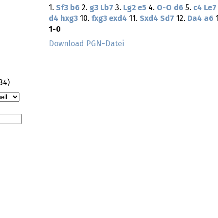
1.
Sf3
b6
2.
g3
Lb7
3.
Lg2
e5
4.
O-O
d6
5.
c4
Le7
d4
hxg3
10.
fxg3
exd4
11.
Sxd4
Sd7
12.
Da4
a6
1
1-0
Download PGN-Datei
:34
)