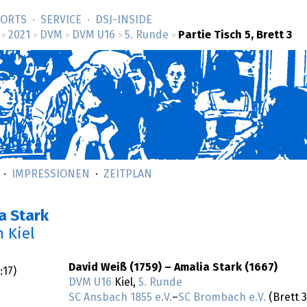
SORTS
SERVICE
DSJ-­INSIDE
2021
DVM
DVM U16
5. Runde
Partie Tisch 5, Brett 3
>
>
>
>
>
IMPRESSIONEN
ZEITPLAN
a Stark
n Kiel
David Weiß (1759) – Amalia Stark (1667)
:17
)
DVM U16
Kiel,
5. Runde
SC Ansbach 1855 e.V.
–
SC Brombach e.V.
(Brett 3