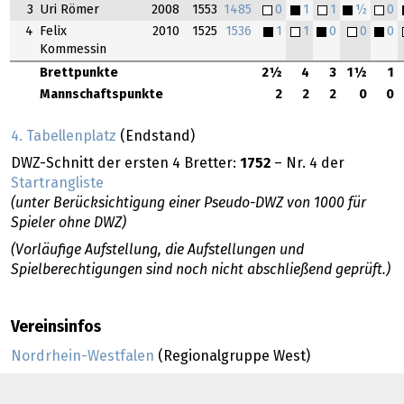
3
Uri Römer
2008
1553
1485
0
1
1
½
0
4
Felix
2010
1525
1536
1
1
0
0
0
Kommessin
Brettpunkte
2½
4
3
1½
1
Mannschaftspunkte
2
2
2
0
0
4. Tabellenplatz
(Endstand)
DWZ-Schnitt der ersten 4 Bretter:
1752
– Nr. 4 der
Startrangliste
(unter Berücksichtigung einer Pseudo-DWZ von 1000 für
Spieler ohne DWZ)
(Vorläufige Aufstellung, die Aufstellungen und
Spielberechtigungen sind noch nicht abschließend geprüft.)
Vereinsinfos
Nordrhein-Westfalen
(Regionalgruppe West)