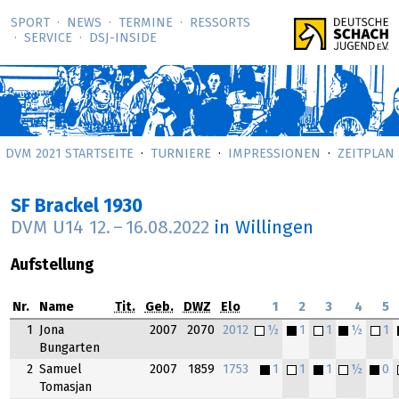
SPORT
NEWS
TERMINE
RESSORTS
SERVICE
DSJ-­INSIDE
DVM 2021 STARTSEITE
TURNIERE
IMPRESSIONEN
ZEITPLAN
SF Brackel 1930
DVM U14
12.
–
16.08.2022
in Willingen
Aufstellung
Nr.
Name
Tit.
Geb.
DWZ
Elo
1
2
3
4
5
1
Jona
2007
2070
2012
½
1
1
½
1
Bungarten
2
Samuel
2007
1859
1753
1
1
1
½
0
Tomasjan