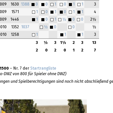
009
1630
1388
0
0
1
0
1
1
3
009
1571
1
0
1
0
1
1
4
009
1446
1
0
1
½
0
0
2½
2010
1352
1037
½
0
0
½
2010
1258
1
1
1
3
3
½
3
1½
2
3
13
2
0
2
0
1
2
7
1500
– Nr. 7 der
Startrangliste
do-DWZ von 800 für Spieler ohne DWZ)
llungen und Spielberechtigungen sind noch nicht abschließend ge