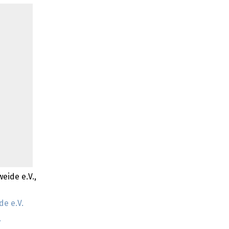
eide e.V.,
e e.V.
.