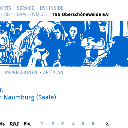
SORTS
SERVICE
DSJ-­INSIDE
2021
DVM
DVM U12
TSG Oberschöneweide e.V.
>
>
>
>
IMPRESSIONEN
ZEITPLAN
.
n Naumburg (Saale)
eb.
DWZ
Elo
1
2
3
4
5
6
Σ