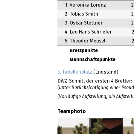
1
Veronika Lorenz
2
2
Tobias Smith
2
3
Oskar Stettner
2
4
Leo Hans Schriefer
5
Theodor Meusel
Brettpunkte
Mannschaftspunkte
5. Tabellenplatz
(Endstand)
DWZ-Schnitt der ersten 4 Bretter:
(unter Berücksichtigung einer Pseu
(Vorläufige Aufstellung, die Aufste
Teamphoto