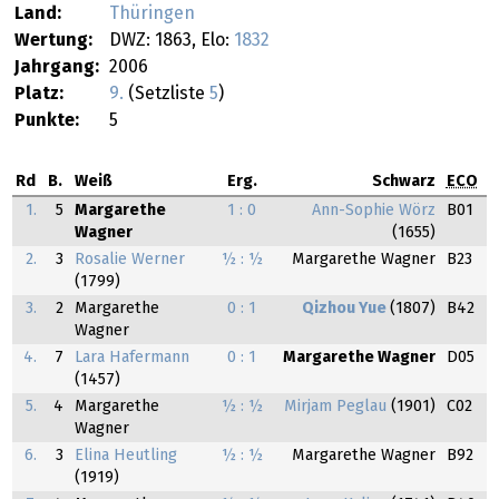
Land:
Thüringen
Wertung:
DWZ: 1863, Elo:
1832
Jahrgang:
2006
Platz:
9.
(Setzliste
5
)
Punkte:
5
Rd
B.
Weiß
Erg.
Schwarz
ECO
1.
5
Margarethe
1 : 0
Ann-Sophie Wörz
B01
Wagner
(1655)
2.
3
Rosalie Werner
½ : ½
Margarethe Wagner
B23
(1799)
3.
2
Margarethe
0 : 1
Qizhou Yue
(1807)
B42
Wagner
4.
7
Lara Hafermann
0 : 1
Margarethe Wagner
D05
(1457)
5.
4
Margarethe
½ : ½
Mirjam Peglau
(1901)
C02
Wagner
6.
3
Elina Heutling
½ : ½
Margarethe Wagner
B92
(1919)