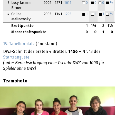
3
Lucy Jasmin
2002
1271
1611
0
0
0
½
Birner
4
Celina
2003
1341
1293
1
1
1
½
Malinowsky
Brettpunkte
1
1½
2
1½
Mannschaftspunkte
0
0
1
0
15. Tabellenplatz
(Endstand)
DWZ-Schnitt der ersten 4 Bretter:
1456
– Nr. 13 der
Startrangliste
(unter Berücksichtigung einer Pseudo-DWZ von 1000 für
Spieler ohne DWZ)
Teamphoto