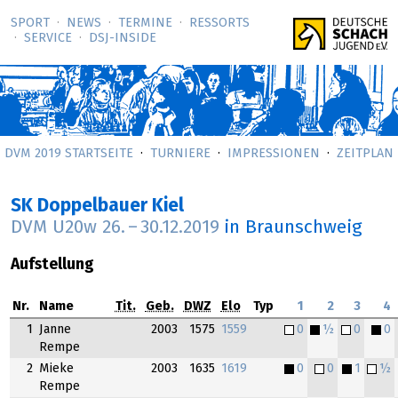
SPORT
NEWS
TERMINE
RESSORTS
SERVICE
DSJ-­INSIDE
DVM 2019 STARTSEITE
TURNIERE
IMPRESSIONEN
ZEITPLAN
SK Doppelbauer Kiel
DVM U20w
26.
–
30.12.2019
in Braunschweig
Aufstellung
Nr.
Name
Tit.
Geb.
DWZ
Elo
Typ
1
2
3
4
1
Janne
2003
1575
1559
0
½
0
0
Rempe
2
Mieke
2003
1635
1619
0
0
1
½
Rempe