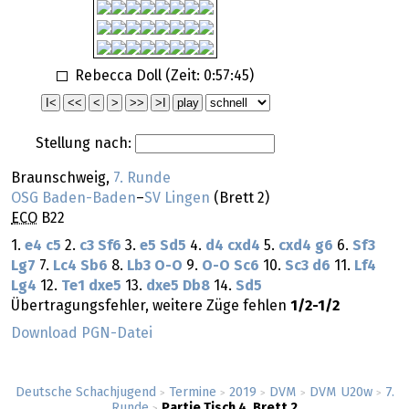
Rebecca Doll (Zeit:
0:57:45
)
Stellung nach:
Braunschweig,
7. Runde
OSG Baden-Baden
–
SV Lingen
(Brett 2)
ECO
B22
1.
e4
c5
2.
c3
Sf6
3.
e5
Sd5
4.
d4
cxd4
5.
cxd4
g6
6.
Sf3
Lg7
7.
Lc4
Sb6
8.
Lb3
O-O
9.
O-O
Sc6
10.
Sc3
d6
11.
Lf4
Lg4
12.
Te1
dxe5
13.
dxe5
Db8
14.
Sd5
Übertragungsfehler, weitere Züge fehlen
1/2-1/2
Download PGN-Datei
Deutsche Schachjugend
Termine
2019
DVM
DVM U20w
7.
>
>
>
>
>
Runde
Partie Tisch 4, Brett 2
>