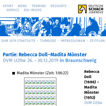
SPORT
NEWS
TERMINE
RESSORTS
SERVICE
DSJ-­INSIDE
DVM 2019 STARTSEITE
TURNIERE
IMPRESSIONEN
ZEITPLAN
Partie: Rebecca Doll–Madita Mönster
DVM U20w
26.
–
30.12.2019
in Braunschweig
Rebecca
Madita Mönster (Zeit:
1:06:22
)
Doll
(1686) –
Madita
Mönster
(1952)
DVM U20w