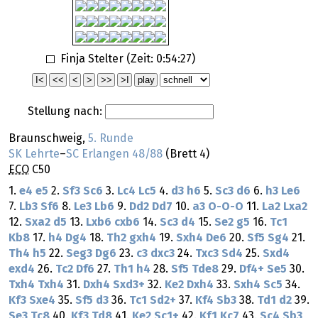
Finja Stelter (Zeit:
0:54:27
)
Stellung nach:
Braunschweig,
5. Runde
SK Lehrte
–
SC Erlangen 48/88
(Brett 4)
ECO
C50
1.
e4
e5
2.
Sf3
Sc6
3.
Lc4
Lc5
4.
d3
h6
5.
Sc3
d6
6.
h3
Le6
7.
Lb3
Sf6
8.
Le3
Lb6
9.
Dd2
Dd7
10.
a3
O-O-O
11.
La2
Lxa2
12.
Sxa2
d5
13.
Lxb6
cxb6
14.
Sc3
d4
15.
Se2
g5
16.
Tc1
Kb8
17.
h4
Dg4
18.
Th2
gxh4
19.
Sxh4
De6
20.
Sf5
Sg4
21.
Th4
h5
22.
Seg3
Dg6
23.
c3
dxc3
24.
Txc3
Sd4
25.
Sxd4
exd4
26.
Tc2
Df6
27.
Th1
h4
28.
Sf5
Tde8
29.
Df4+
Se5
30.
Txh4
Txh4
31.
Dxh4
Sxd3+
32.
Ke2
Dxh4
33.
Sxh4
Sc5
34.
Kf3
Sxe4
35.
Sf5
d3
36.
Tc1
Sd2+
37.
Kf4
Sb3
38.
Td1
d2
39.
Se3
Tc8
40.
Kf3
Td8
41.
Ke2
Sc1+
42.
Kf1
Kc7
43.
Sc4
Sb3