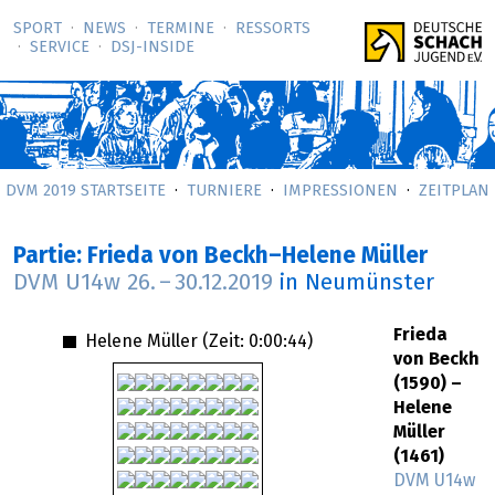
SPORT
NEWS
TERMINE
RESSORTS
SERVICE
DSJ-­INSIDE
DVM 2019 STARTSEITE
TURNIERE
IMPRESSIONEN
ZEITPLAN
Partie: Frieda von Beckh–Helene Müller
DVM U14w
26.
–
30.12.2019
in Neumünster
Frieda
Helene Müller (Zeit:
0:00:44
)
von Beckh
(1590) –
Helene
Müller
(1461)
DVM U14w