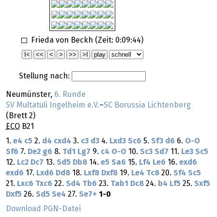
Frieda von Beckh (Zeit:
0:09:44
)
Stellung nach:
Neumünster,
6. Runde
SV Multatuli Ingelheim e.V.
–
SC Borussia Lichtenberg
(Brett 2)
ECO
B21
1.
e4
c5
2.
d4
cxd4
3.
c3
d3
4.
Lxd3
Sc6
5.
Sf3
d6
6.
O-O
Sf6
7.
De2
g6
8.
Td1
Lg7
9.
c4
O-O
10.
Sc3
Sd7
11.
Le3
Sc5
12.
Lc2
Dc7
13.
Sd5
Db8
14.
e5
Sa6
15.
Lf4
Le6
16.
exd6
exd6
17.
Lxd6
Dd8
18.
Lxf8
Dxf8
19.
Le4
Tc8
20.
Sf4
Sc5
21.
Lxc6
Txc6
22.
Sd4
Tb6
23.
Tab1
Dc8
24.
b4
Lf5
25.
Sxf5
Dxf5
26.
Sd5
Se4
27.
Se7+
1-0
Download PGN-Datei