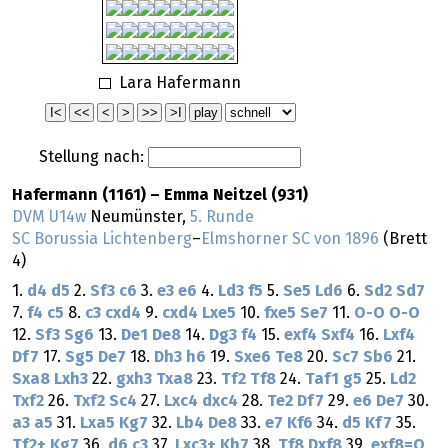
Lara Hafermann
Stellung nach:
Hafermann (1161) – Emma Neitzel (931)
DVM U14w
Neumünster,
5. Runde
SC Borussia Lichtenberg
–
Elmshorner SC von 1896
(Brett
4)
1.
d4
d5
2.
Sf3
c6
3.
e3
e6
4.
Ld3
f5
5.
Se5
Ld6
6.
Sd2
Sd7
7.
f4
c5
8.
c3
cxd4
9.
cxd4
Lxe5
10.
fxe5
Se7
11.
O-O
O-O
12.
Sf3
Sg6
13.
De1
De8
14.
Dg3
f4
15.
exf4
Sxf4
16.
Lxf4
Df7
17.
Sg5
De7
18.
Dh3
h6
19.
Sxe6
Te8
20.
Sc7
Sb6
21.
Sxa8
Lxh3
22.
gxh3
Txa8
23.
Tf2
Tf8
24.
Taf1
g5
25.
Ld2
Txf2
26.
Txf2
Sc4
27.
Lxc4
dxc4
28.
Te2
Df7
29.
e6
De7
30.
a3
a5
31.
Lxa5
Kg7
32.
Lb4
De8
33.
e7
Kf6
34.
d5
Kf7
35.
Tf2+
Kg7
36.
d6
c3
37.
Lxc3+
Kh7
38.
Tf8
Dxf8
39.
exf8=Q