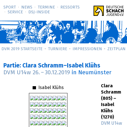
SPORT
NEWS
TERMINE
RESSORTS
SERVICE
DSJ-­INSIDE
DVM 2019 STARTSEITE
TURNIERE
IMPRESSIONEN
ZEITPLAN
Partie: Clara Schramm–Isabel Klühs
DVM U14w
26.
–
30.12.2019
in Neumünster
Clara
Isabel Klühs
Schramm
(805) –
Isabel
Klühs
(1270)
DVM U14w