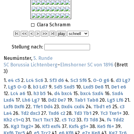
Clara Schramm
Stellung nach:
Neumünster,
5. Runde
SC Borussia Lichtenberg
–
Elmshorner SC von 1896
(Brett
3)
1.
e4
c5
2.
Lc4
Sc6
3.
Sf3
d6
4.
Sc3
Sf6
5.
O-O
g6
6.
d3
Lg7
7.
Lg5
O-O
8.
b3
Ld7
9.
Sd5
Sxd5
10.
Lxd5
De8
11.
De1
e6
12.
Lc4
a6
13.
h3
b5
14.
d4
bxc4
15.
bxc4
Sxd4
16.
Sxd4
Lxd4
17.
Lh6
Lg7
18.
Dd2
De7
19.
Tab1
Tab8
20.
Lg5
Lf6
21.
Lxf6
Dxf6
22.
Tfe1
Dd4
23.
Dxd4
cxd4
24.
Tbd1
e5
25.
c3
La4
26.
Td2
dxc3
27.
Txd6
c2
28.
Td3
Tb1
29.
Tc3
Txe1+
30.
Kh2
c1=Q
31.
Txc1
Txc1
32.
c5
Tc2
33.
f3
Td8
34.
f4
Tdd2
35.
Kg3
Txg2+
36.
Kf3
exf4
37.
Kxf4
g5+
38.
Ke5
f6+
39.
Kxf6
Txc5
40.
e5
Tcc2
41.
e6
Kf8
42.
e7+
Ke8
43.
Kg7
Tc6