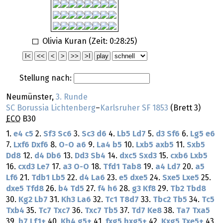
Olivia Kuran (Zeit:
0:28:25
)
Stellung nach:
Neumünster,
3. Runde
SC Borussia Lichtenberg
–
Karlsruher SF 1853
(Brett 3)
ECO
B30
1.
e4
c5
2.
Sf3
Sc6
3.
Sc3
d6
4.
Lb5
Ld7
5.
d3
Sf6
6.
Lg5
e6
7.
Lxf6
Dxf6
8.
O-O
a6
9.
La4
b5
10.
Lxb5
axb5
11.
Sxb5
Dd8
12.
d4
Db6
13.
Dd3
Sb4
14.
dxc5
Sxd3
15.
cxb6
Lxb5
16.
cxd3
Le7
17.
a3
O-O
18.
Tfd1
Tab8
19.
a4
Ld7
20.
a5
Lf6
21.
Tdb1
Lb5
22.
d4
La6
23.
e5
dxe5
24.
Sxe5
Lxe5
25.
dxe5
Tfd8
26.
b4
Td5
27.
f4
h6
28.
g3
Kf8
29.
Tb2
Tbd8
30.
Kg2
Lb7
31.
Kh3
La6
32.
Tc1
T8d7
33.
Tbc2
Tb5
34.
Tc5
Txb4
35.
Tc7
Txc7
36.
Txc7
Tb5
37.
Td7
Ke8
38.
Ta7
Txa5
39.
b7
Lf1+
40.
Kh4
g5+
41.
fxg5
hxg5+
42.
Kxg5
Txe5+
43.