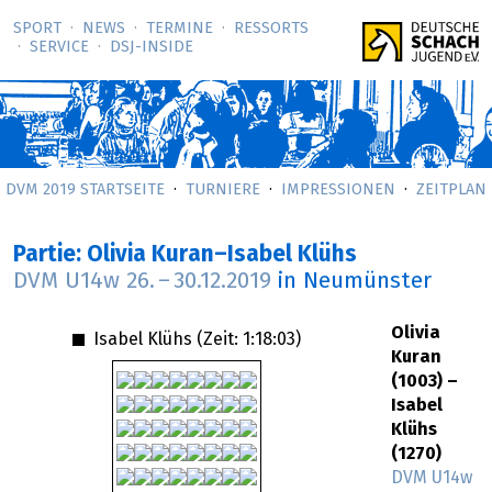
SPORT
NEWS
TERMINE
RESSORTS
SERVICE
DSJ-­INSIDE
DVM 2019 STARTSEITE
TURNIERE
IMPRESSIONEN
ZEITPLAN
Partie: Olivia Kuran–Isabel Klühs
DVM U14w
26.
–
30.12.2019
in Neumünster
Olivia
Isabel Klühs (Zeit:
1:18:03
)
Kuran
(1003) –
Isabel
Klühs
(1270)
DVM U14w