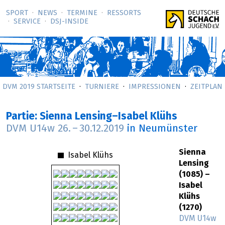
SPORT
NEWS
TERMINE
RESSORTS
SERVICE
DSJ-­INSIDE
DVM 2019 STARTSEITE
TURNIERE
IMPRESSIONEN
ZEITPLAN
Partie: Sienna Lensing–Isabel Klühs
DVM U14w
26.
–
30.12.2019
in Neumünster
Sienna
Isabel Klühs
Lensing
(1085) –
Isabel
Klühs
(1270)
DVM U14w