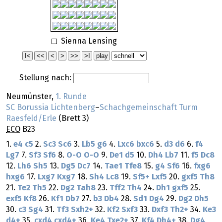
Sienna Lensing
Stellung nach:
Neumünster,
1. Runde
SC Borussia Lichtenberg
–
Schachgemeinschaft Turm
Raesfeld/Erle
(Brett 3)
ECO
B23
1.
e4
c5
2.
Sc3
Sc6
3.
Lb5
g6
4.
Lxc6
bxc6
5.
d3
d6
6.
f4
Lg7
7.
Sf3
Sf6
8.
O-O
O-O
9.
De1
d5
10.
Dh4
Lb7
11.
f5
Dc8
12.
Lh6
Sh5
13.
Dg5
Dc7
14.
Tae1
Tfe8
15.
g4
Sf6
16.
fxg6
hxg6
17.
Lxg7
Kxg7
18.
Sh4
Lc8
19.
Sf5+
Lxf5
20.
gxf5
Th8
21.
Te2
Th5
22.
Dg2
Tah8
23.
Tff2
Th4
24.
Dh1
gxf5
25.
exf5
Kf8
26.
Kf1
Db7
27.
b3
Db4
28.
Sd1
Dg4
29.
Dg2
Dh5
30.
c3
Sg4
31.
Tf3
Sxh2+
32.
Kf2
Sxf3
33.
Dxf3
Th2+
34.
Ke3
d4+
35.
cxd4
cxd4+
36.
Ke4
Txe2+
37.
Kf4
Dh4+
38.
Dg4