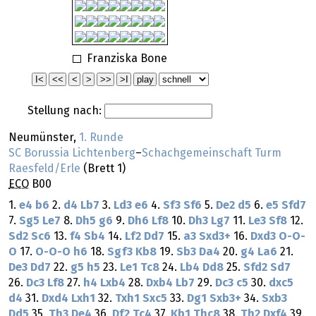
Franziska Bone
Stellung nach:
Neumünster,
1. Runde
SC Borussia Lichtenberg
–
Schachgemeinschaft Turm
Raesfeld/Erle
(Brett 1)
ECO
B00
1.
e4
b6
2.
d4
Lb7
3.
Ld3
e6
4.
Sf3
Sf6
5.
De2
d5
6.
e5
Sfd7
7.
Sg5
Le7
8.
Dh5
g6
9.
Dh6
Lf8
10.
Dh3
Lg7
11.
Le3
Sf8
12.
Sd2
Sc6
13.
f4
Sb4
14.
Lf2
Dd7
15.
a3
Sxd3+
16.
Dxd3
O-O-
O
17.
O-O-O
h6
18.
Sgf3
Kb8
19.
Sb3
Da4
20.
g4
La6
21.
De3
Dd7
22.
g5
h5
23.
Le1
Tc8
24.
Lb4
Dd8
25.
Sfd2
Sd7
26.
Dc3
Lf8
27.
h4
Lxb4
28.
Dxb4
Lb7
29.
Dc3
c5
30.
dxc5
d4
31.
Dxd4
Lxh1
32.
Txh1
Sxc5
33.
Dg1
Sxb3+
34.
Sxb3
Dd5
35.
Th3
De4
36.
Df2
Tc4
37.
Kb1
Thc8
38.
Th2
Dxf4
39.