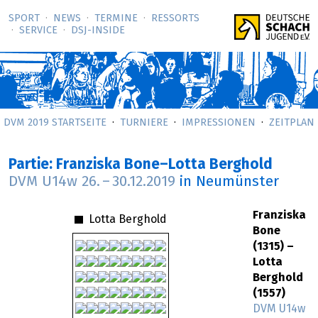
SPORT
NEWS
TERMINE
RESSORTS
SERVICE
DSJ-­INSIDE
DVM 2019 STARTSEITE
TURNIERE
IMPRESSIONEN
ZEITPLAN
Partie: Franziska Bone–Lotta Berghold
DVM U14w
26.
–
30.12.2019
in Neumünster
Franziska
Lotta Berghold
Bone
(1315) –
Lotta
Berghold
(1557)
DVM U14w