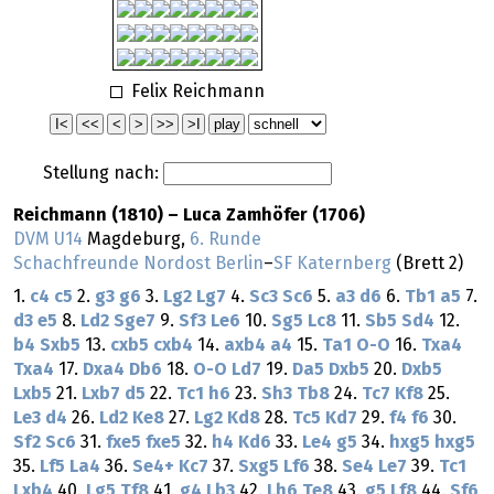
Felix Reichmann
Stellung nach:
Reichmann (1810) – Luca Zamhöfer (1706)
DVM U14
Magdeburg,
6. Runde
Schachfreunde Nordost Berlin
–
SF Katernberg
(Brett 2)
1.
c4
c5
2.
g3
g6
3.
Lg2
Lg7
4.
Sc3
Sc6
5.
a3
d6
6.
Tb1
a5
7.
d3
e5
8.
Ld2
Sge7
9.
Sf3
Le6
10.
Sg5
Lc8
11.
Sb5
Sd4
12.
b4
Sxb5
13.
cxb5
cxb4
14.
axb4
a4
15.
Ta1
O-O
16.
Txa4
Txa4
17.
Dxa4
Db6
18.
O-O
Ld7
19.
Da5
Dxb5
20.
Dxb5
Lxb5
21.
Lxb7
d5
22.
Tc1
h6
23.
Sh3
Tb8
24.
Tc7
Kf8
25.
Le3
d4
26.
Ld2
Ke8
27.
Lg2
Kd8
28.
Tc5
Kd7
29.
f4
f6
30.
Sf2
Sc6
31.
fxe5
fxe5
32.
h4
Kd6
33.
Le4
g5
34.
hxg5
hxg5
35.
Lf5
La4
36.
Se4+
Kc7
37.
Sxg5
Lf6
38.
Se4
Le7
39.
Tc1
Lxb4
40.
Lg5
Tf8
41.
g4
Lb3
42.
Lh6
Te8
43.
g5
Lf8
44.
Sf6