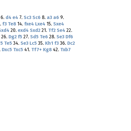
6.
d4
e4
7.
Sc3
Sc6
8.
a3
a6
9.
.
f3
Te8
14.
fxe4
Lxe4
15.
Sxe4
Sxd4
20.
exd4
Sxd2
21.
Tf2
Se4
22.
26.
Dg2
f5
27.
Sd5
Te6
28.
Se3
Df6
d5
Te5
34.
Se3
Lc5
35.
Kh1
f3
36.
Dc2
.
Dxc5
Txc5
41.
Tf7+
Kg8
42.
Txb7