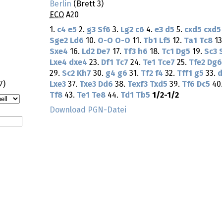
Berlin
(Brett 3)
ECO
A20
1.
c4
e5
2.
g3
Sf6
3.
Lg2
c6
4.
e3
d5
5.
cxd5
cxd5
Sge2
Ld6
10.
O-O
O-O
11.
Tb1
Lf5
12.
Ta1
Tc8
13
Sxe4
16.
Ld2
De7
17.
Tf3
h6
18.
Tc1
Dg5
19.
Sc3
Lxe4
dxe4
23.
Df1
Tc7
24.
Te1
Tce7
25.
Tfe2
Dg6
29.
Sc2
Kh7
30.
g4
g6
31.
Tf2
f4
32.
Tff1
g5
33.
7
)
Lxe3
37.
Txe3
Dd6
38.
Texf3
Txd5
39.
Tf6
Dc5
40
Tf8
43.
Te1
Te8
44.
Td1
Tb5
1/2-1/2
Download PGN-Datei