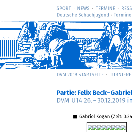
SPORT
NEWS
TERMINE
RES
Deutsche Schachjugend
Termine
>
DVM 2019 STARTSEITE
TURNIERE
Partie: Felix Beck–Gabri
DVM U14
26.
–
30.12.2019
i
Gabriel Kogan (Zeit:
0:24