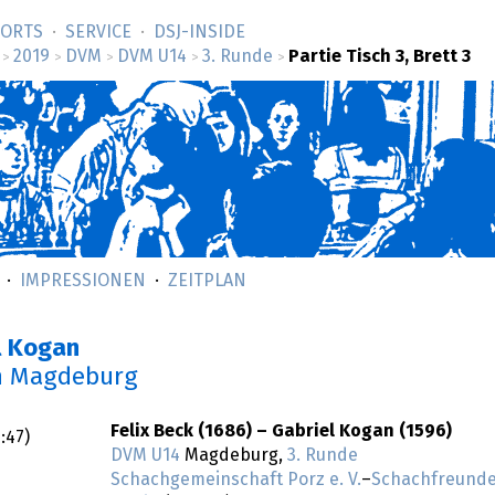
SORTS
SERVICE
DSJ-­INSIDE
2019
DVM
DVM U14
3. Runde
Partie Tisch 3, Brett 3
>
>
>
>
>
IMPRESSIONEN
ZEITPLAN
el Kogan
n Magdeburg
Felix Beck (1686) – Gabriel Kogan (1596)
:47
)
DVM U14
Magdeburg,
3. Runde
Schachgemeinschaft Porz e. V.
–
Schachfreunde