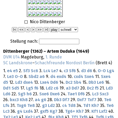
Nico Dittenberger
Stellung nach:
Dittenberger (1362) – Artem Duduka (1649)
DVM U14
Magdeburg,
1. Runde
SC Landskrone
–
Schachfreunde Nordost Berlin
(Brett 4)
1.
e4
e5
2.
Sf3
Sc6
3.
Lc4
Le7
4.
c3
Sf6
5.
d3
d6
6.
O-O
Lg4
7.
Le3
O-O
8.
Sbd2
a6
9.
d4
exd4
10.
cxd4
Sxe4
11.
Sxe4
d5
12.
Ld3
dxe4
13.
Lxe4
Dd6
14.
Dc2
Sb4
15.
Db3
Le6
16.
Dd1
Sd5
17.
Lg5
f6
18.
Ld2
c6
19.
a3
Dd7
20.
Dc2
f5
21.
Ld3
Ld6
22.
Sg5
h6
23.
Sxe6
Dxe6
24.
Tae1
Df6
25.
Lc3
Sxc3
26.
bxc3
Kh8
27.
a4
g6
28.
Db3
Df7
29.
Dxf7
Txf7
30.
Te6
Lf4
31.
Txg6
Te8
32.
g3
Ld2
33.
c4
Td8
34.
Td1
Kh7
35.
Te6
Lc3
36.
g4
Lxd4
37.
gxf5
Kg7
38.
Tg6+
Kh7
39.
Kf1
Lxf2
40.
Tg2
Le3
41.
Ke2
Lg5
42.
f6+
Kh8
43.
Tf1
Txf6
44.
Txf6
Lxf6