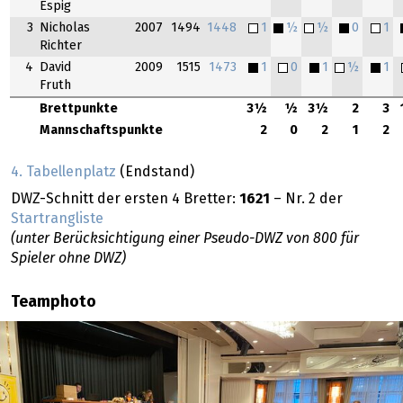
Espig
3
Nicholas
2007
1494
1448
1
½
½
0
1
Richter
4
David
2009
1515
1473
1
0
1
½
1
Fruth
Brettpunkte
3½
½
3½
2
3
Mannschaftspunkte
2
0
2
1
2
4. Tabellenplatz
(Endstand)
DWZ-Schnitt der ersten 4 Bretter:
1621
– Nr. 2 der
Startrangliste
(unter Berücksichtigung einer Pseudo-DWZ von 800 für
Spieler ohne DWZ)
Teamphoto