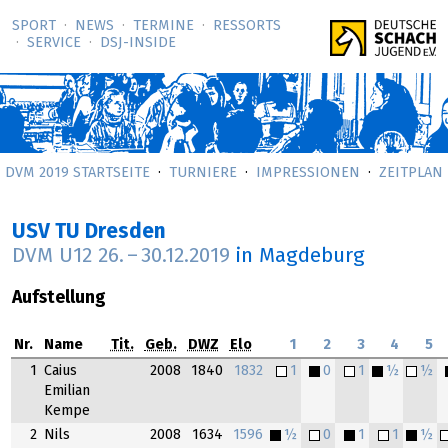
SPORT
NEWS
TERMINE
RESSORTS
SERVICE
DSJ-­INSIDE
DVM 2019 STARTSEITE
TURNIERE
IMPRESSIONEN
ZEITPLAN
USV TU Dresden
DVM U12
26.
–
30.12.2019
in Magdeburg
Aufstellung
Nr.
Name
Tit.
Geb.
DWZ
Elo
1
2
3
4
5
1
Caius
2008
1840
1832
1
0
1
½
½
Emilian
Kempe
2
Nils
2008
1634
1596
½
0
1
1
½