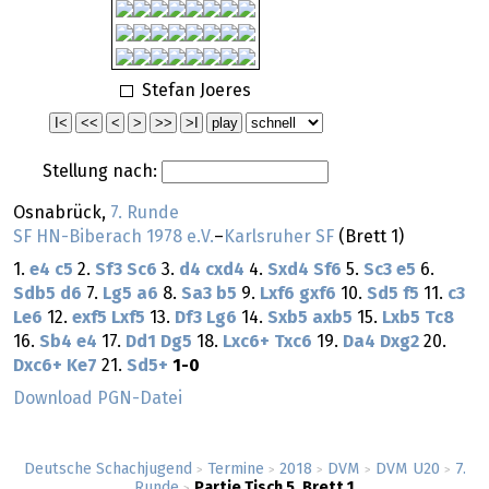
Stefan Joeres
Stellung nach:
Osnabrück,
7. Runde
SF HN-Biberach 1978 e.V.
–
Karlsruher SF
(Brett 1)
1.
e4
c5
2.
Sf3
Sc6
3.
d4
cxd4
4.
Sxd4
Sf6
5.
Sc3
e5
6.
Sdb5
d6
7.
Lg5
a6
8.
Sa3
b5
9.
Lxf6
gxf6
10.
Sd5
f5
11.
c3
Le6
12.
exf5
Lxf5
13.
Df3
Lg6
14.
Sxb5
axb5
15.
Lxb5
Tc8
16.
Sb4
e4
17.
Dd1
Dg5
18.
Lxc6+
Txc6
19.
Da4
Dxg2
20.
Dxc6+
Ke7
21.
Sd5+
1-0
Download PGN-Datei
Deutsche Schachjugend
Termine
2018
DVM
DVM U20
7.
>
>
>
>
>
Runde
Partie Tisch 5, Brett 1
>