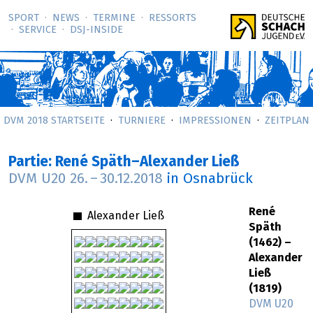
SPORT
NEWS
TERMINE
RESSORTS
SERVICE
DSJ-­INSIDE
DVM 2018 STARTSEITE
TURNIERE
IMPRESSIONEN
ZEITPLAN
Partie: René Späth–Alexander Ließ
DVM U20
26.
–
30.12.2018
in Osnabrück
René
Alexander Ließ
Späth
(1462) –
Alexander
Ließ
(1819)
DVM U20