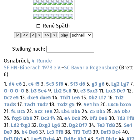
René Späth
Stellung nach:
Osnabrück,
4. Runde
SF HN-Biberach 1978 e.V.
–
SC Bavaria Regensburg
(Brett
6)
1.
d4
e6
2.
c4
f5
3.
Sc3
Sf6
4.
Sf3
d6
5.
g3
g6
6.
Lg2
Lg7
7.
O-O
O-O
8.
b3
Se4
9.
Lb2
Sc6
10.
e3
Sxc3
11.
Lxc3
De7
12.
Dc2
e5
13.
dxe5
dxe5
14.
Tfd1
Le6
15.
Db2
Lf7
16.
Td2
Tad8
17.
Tad1
Txd2
18.
Txd2
g5
19.
Se1
h5
20.
Lxc6
bxc6
21.
f4
Dc5
22.
Sc2
Te8
23.
Lb4
Db6
24.
c5
Db5
25.
a4
Db7
26.
fxg5
Db8
27.
Dc3
f4
28.
e4
Dc8
29.
Df3
De6
30.
Td3
Tf8
31.
Ld2
fxg3
32.
Dxg3
Lg6
33.
Dg2
Df7
34.
Te3
Td8
35.
Se1
De7
36.
b4
De6
37.
Lc3
Tf8
38.
Tf3
Txf3
39.
Dxf3
Dc4
40.
Dd3
Db3
41.
Lxe5
Dxb4
42.
Dd8+
Kh7
43.
Sd3
Db1+
44.
Kf2