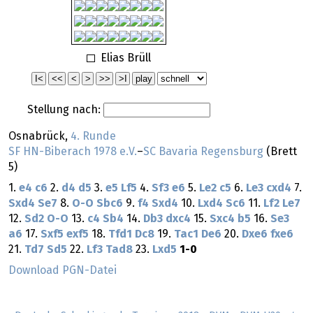
Elias Brüll
Stellung nach:
Osnabrück,
4. Runde
SF HN-Biberach 1978 e.V.
–
SC Bavaria Regensburg
(Brett
5)
1.
e4
c6
2.
d4
d5
3.
e5
Lf5
4.
Sf3
e6
5.
Le2
c5
6.
Le3
cxd4
7.
Sxd4
Se7
8.
O-O
Sbc6
9.
f4
Sxd4
10.
Lxd4
Sc6
11.
Lf2
Le7
12.
Sd2
O-O
13.
c4
Sb4
14.
Db3
dxc4
15.
Sxc4
b5
16.
Se3
a6
17.
Sxf5
exf5
18.
Tfd1
Dc8
19.
Tac1
De6
20.
Dxe6
fxe6
21.
Td7
Sd5
22.
Lf3
Tad8
23.
Lxd5
1-0
Download PGN-Datei