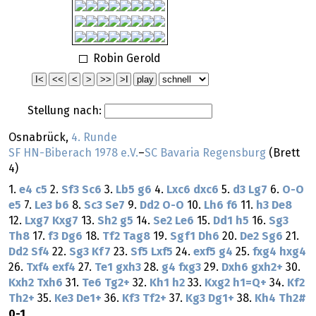
Robin Gerold
Stellung nach:
Osnabrück,
4. Runde
SF HN-Biberach 1978 e.V.
–
SC Bavaria Regensburg
(Brett
4)
1.
e4
c5
2.
Sf3
Sc6
3.
Lb5
g6
4.
Lxc6
dxc6
5.
d3
Lg7
6.
O-O
e5
7.
Le3
b6
8.
Sc3
Se7
9.
Dd2
O-O
10.
Lh6
f6
11.
h3
De8
12.
Lxg7
Kxg7
13.
Sh2
g5
14.
Se2
Le6
15.
Dd1
h5
16.
Sg3
Th8
17.
f3
Dg6
18.
Tf2
Tag8
19.
Sgf1
Dh6
20.
De2
Sg6
21.
Dd2
Sf4
22.
Sg3
Kf7
23.
Sf5
Lxf5
24.
exf5
g4
25.
fxg4
hxg4
26.
Txf4
exf4
27.
Te1
gxh3
28.
g4
fxg3
29.
Dxh6
gxh2+
30.
Kxh2
Txh6
31.
Te6
Tg2+
32.
Kh1
h2
33.
Kxg2
h1=Q+
34.
Kf2
Th2+
35.
Ke3
De1+
36.
Kf3
Tf2+
37.
Kg3
Dg1+
38.
Kh4
Th2#
0-1