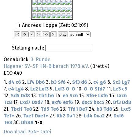
Andreas Hoppe (Zeit:
0:31:09
)
Stellung nach:
Osnabrück,
3. Runde
Hagener SV
–
SF HN-Biberach 1978 e.V.
(Brett 4)
ECO
A40
1.
d4
c6
2.
Lf4
Db6
3.
b3
Sf6
4.
Sf3
d6
5.
c4
g6
6.
Sc3
Lg7
7.
e4
Lg4
8.
Le2
Lxf3
9.
Lxf3
O-O
10.
O-O
Sfd7
11.
Le3
c5
12.
Sd5
Dd8
13.
Tb1
b6
14.
e5
Sc6
15.
Sf6+
Lxf6
16.
Lxc6
Tc8
17.
Lxd7
Dxd7
18.
exf6
exf6
19.
dxc5
bxc5
20.
Df3
Dd8
21.
Tbd1
Te8
22.
Td5
Te6
23.
Tfd1
De7
24.
h3
Td8
25.
Lxc5
Te1+
26.
Txe1
Dxe1+
27.
Kh2
Da1
28.
Ld4
Dxa2
29.
Dxf6
Te8
30.
Dh8#
1-0
Download PGN-Datei