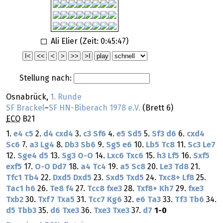
Ali Elier (Zeit:
0:45:47
)
Stellung nach:
Osnabrück,
1. Runde
SF Brackel
–
SF HN-Biberach 1978 e.V.
(Brett 6)
ECO
B21
1.
e4
c5
2.
d4
cxd4
3.
c3
Sf6
4.
e5
Sd5
5.
Sf3
d6
6.
cxd4
Sc6
7.
a3
Lg4
8.
Db3
Sb6
9.
Sg5
e6
10.
Lb5
Tc8
11.
Sc3
Le7
12.
Sge4
d5
13.
Sg3
O-O
14.
Lxc6
Txc6
15.
h3
Lf5
16.
Sxf5
exf5
17.
O-O
Dd7
18.
a4
Tc4
19.
a5
Sc8
20.
Le3
Td8
21.
Tfc1
Tb4
22.
Dxd5
Dxd5
23.
Sxd5
Txd5
24.
Txc8+
Lf8
25.
Tac1
h6
26.
Te8
f4
27.
Tcc8
fxe3
28.
Txf8+
Kh7
29.
fxe3
Txb2
30.
Txf7
Txa5
31.
Tcc7
Kg6
32.
e6
Ta3
33.
Tf3
Tb6
34.
d5
Tbb3
35.
d6
Txe3
36.
Txe3
Txe3
37.
d7
1-0