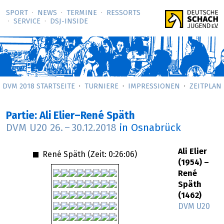
SPORT
NEWS
TERMINE
RESSORTS
SERVICE
DSJ-­INSIDE
DVM 2018 STARTSEITE
TURNIERE
IMPRESSIONEN
ZEITPLAN
Partie: Ali Elier–René Späth
DVM U20
26.
–
30.12.2018
in Osnabrück
Ali Elier
René Späth (Zeit:
0:26:06
)
(1954) –
René
Späth
(1462)
DVM U20