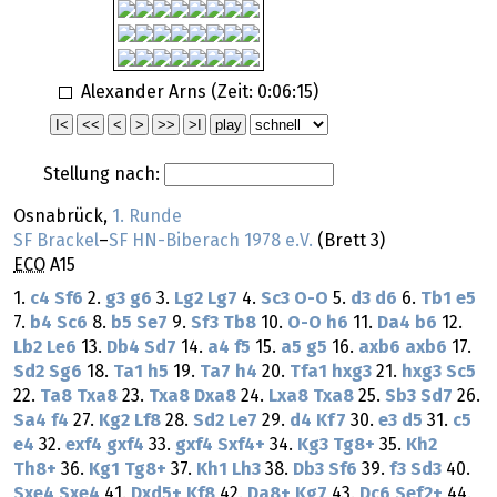
Alexander Arns (Zeit:
0:06:15
)
Stellung nach:
Osnabrück,
1. Runde
SF Brackel
–
SF HN-Biberach 1978 e.V.
(Brett 3)
ECO
A15
1.
c4
Sf6
2.
g3
g6
3.
Lg2
Lg7
4.
Sc3
O-O
5.
d3
d6
6.
Tb1
e5
7.
b4
Sc6
8.
b5
Se7
9.
Sf3
Tb8
10.
O-O
h6
11.
Da4
b6
12.
Lb2
Le6
13.
Db4
Sd7
14.
a4
f5
15.
a5
g5
16.
axb6
axb6
17.
Sd2
Sg6
18.
Ta1
h5
19.
Ta7
h4
20.
Tfa1
hxg3
21.
hxg3
Sc5
22.
Ta8
Txa8
23.
Txa8
Dxa8
24.
Lxa8
Txa8
25.
Sb3
Sd7
26.
Sa4
f4
27.
Kg2
Lf8
28.
Sd2
Le7
29.
d4
Kf7
30.
e3
d5
31.
c5
e4
32.
exf4
gxf4
33.
gxf4
Sxf4+
34.
Kg3
Tg8+
35.
Kh2
Th8+
36.
Kg1
Tg8+
37.
Kh1
Lh3
38.
Db3
Sf6
39.
f3
Sd3
40.
Sxe4
Sxe4
41.
Dxd5+
Kf8
42.
Da8+
Kg7
43.
Dc6
Sef2+
44.