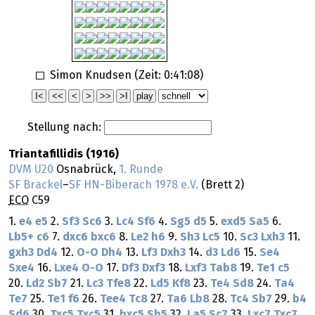
Simon Knudsen (Zeit:
0:41:08
)
Stellung nach:
Triantafillidis (1916)
DVM U20
Osnabrück,
1. Runde
SF Brackel
–
SF HN-Biberach 1978 e.V.
(Brett 2)
ECO
C59
1.
e4
e5
2.
Sf3
Sc6
3.
Lc4
Sf6
4.
Sg5
d5
5.
exd5
Sa5
6.
Lb5+
c6
7.
dxc6
bxc6
8.
Le2
h6
9.
Sh3
Lc5
10.
Sc3
Lxh3
11.
gxh3
Dd4
12.
O-O
Dh4
13.
Lf3
Dxh3
14.
d3
Ld6
15.
Se4
Sxe4
16.
Lxe4
O-O
17.
Df3
Dxf3
18.
Lxf3
Tab8
19.
Te1
c5
20.
Ld2
Sb7
21.
Lc3
Tfe8
22.
Ld5
Kf8
23.
Te4
Sd8
24.
Ta4
Te7
25.
Te1
f6
26.
Tee4
Tc8
27.
Ta6
Lb8
28.
Tc4
Sb7
29.
b4
Sd6
30.
Txc5
Txc5
31.
bxc5
Sb5
32.
La5
Sc7
33.
Lxc7
Txc7