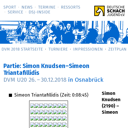
SPORT
NEWS
TERMINE
RESSORTS
SERVICE
DSJ-­INSIDE
DVM 2018 STARTSEITE
TURNIERE
IMPRESSIONEN
ZEITPLAN
Partie: Simon Knudsen–Simeon
Triantafillidis
DVM U20
26.
–
30.12.2018
in Osnabrück
Simon
Simeon Triantafillidis (Zeit:
0:08:45
)
Knudsen
(2190) –
Simeon