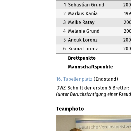
1
Sebastian Grund
20
2
Markus Kania
19
3
Meike Ratay
20
4
Melanie Grund
20
5
Anouk Lorenz
20
6
Keana Lorenz
20
Brettpunkte
Mannschaftspunkte
16. Tabellenplatz
(Endstand)
DWZ-Schnitt der ersten 6 Bretter:
(unter Berücksichtigung einer Pseu
Teamphoto