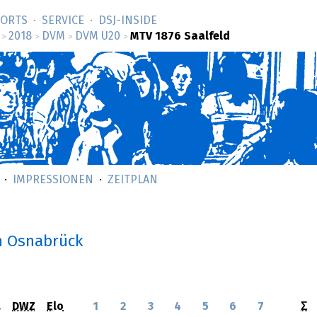
SORTS
SERVICE
DSJ-­INSIDE
2018
DVM
DVM U20
MTV 1876 Saalfeld
>
>
>
>
IMPRESSIONEN
ZEITPLAN
n Osnabrück
.
DWZ
Elo
1
2
3
4
5
6
7
Σ