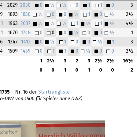
04
2029
2050
0
½
½
0
1
1
0
3
99
1893
1830
½
0
0
½
1
0
½
2½
01
1963
2037
½
½
½
1
½
1
½
4½
01
1670
1748
0
0
0
½
0
0
½
1
06
1347
1413
0
½
1
0
0
½
1
3
04
1509
1459
0
1
1
0
½
0
0
2½
1
2½
3
2
3
2½
2½
16½
0
0
1
0
1
0
0
2
1735
– Nr. 16 der
Startrangliste
do-DWZ von 1500 für Spieler ohne DWZ)