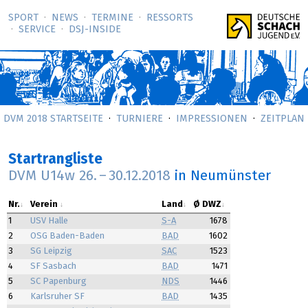
SPORT
NEWS
TERMINE
RESSORTS
SERVICE
DSJ-­INSIDE
DVM 2018 STARTSEITE
TURNIERE
IMPRESSIONEN
ZEITPLAN
Startrangliste
DVM U14w
26.
–
30.12.2018
in Neumünster
Nr.
Verein
Land
Ø DWZ
1
USV Halle
S-A
1678
2
OSG Baden-Baden
BAD
1602
3
SG Leipzig
SAC
1523
4
SF Sasbach
BAD
1471
5
SC Papenburg
NDS
1446
6
Karlsruher SF
BAD
1435