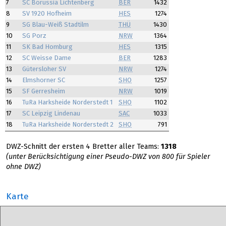
7
SC Borussia Lichtenberg
BER
1432
8
SV 1920 Hofheim
HES
1274
9
SG Blau-Weiß Stadtilm
THÜ
1430
10
SG Porz
NRW
1364
11
SK Bad Homburg
HES
1315
12
SC Weisse Dame
BER
1283
13
Gütersloher SV
NRW
1274
14
Elmshorner SC
SHO
1257
15
SF Gerresheim
NRW
1019
16
TuRa Harksheide Norderstedt 1
SHO
1102
17
SC Leipzig Lindenau
SAC
1033
18
TuRa Harksheide Norderstedt 2
SHO
791
DWZ-Schnitt der ersten 4 Bretter aller Teams:
1318
(unter Berücksichtigung einer Pseudo-DWZ von 800 für Spieler
ohne DWZ)
Karte