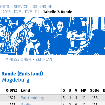
SORTS
SERVICE
DSJ-­INSIDE
2018
DVM
DVM U14
Tabelle 7. Runde
>
>
>
>
IMPRESSIONEN
ZEITPLAN
. Runde (Endstand)
n Magdeburg
Ø
DWZ
Land
G
U
V
MP
SoBo
1827
Württemberg
5
1
1
11
138