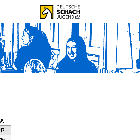
BP
17