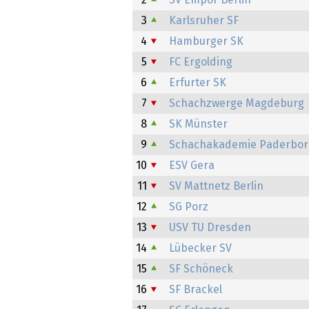
2
SV Empor Berlin
3
Karlsruher SF
4
Hamburger SK
5
FC Ergolding
6
Erfurter SK
7
Schachzwerge Magdeburg
8
SK Münster
9
Schachakademie Paderbo
10
ESV Gera
11
SV Mattnetz Berlin
12
SG Porz
13
USV TU Dresden
14
Lübecker SV
15
SF Schöneck
16
SF Brackel