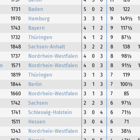
1757
Berlin
4
3
0
11
126
1731
Baden
5
0
2
10
122
1970
Hamburg
3
3
1
9
149½
1743
Bayern
4
1
2
9
117½
1732
Thüringen
4
1
2
9
87½
1848
Sachsen-Anhalt
3
2
2
8
138
1737
Nordrhein-Westfalen
4
0
3
8
98½
rn
1571
Nordrhein-Westfalen
4
0
3
8
91½
1819
Thüringen
3
1
3
7
119
1844
Berlin
3
1
3
7
100½
1660
Nordrhein-Westfalen
3
1
3
7
85
1742
Sachsen
2
2
3
6
97½
1741
Schleswig-Holstein
3
0
4
6
71½
1511
Hessen
3
0
4
6
71
1343
Nordrhein-Westfalen
2
1
4
5
38½