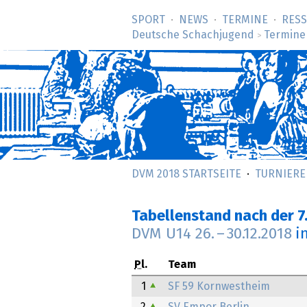
SPORT
NEWS
TERMINE
RES
Deutsche Schachjugend
Termine
>
DVM 2018 STARTSEITE
TURNIERE
Tabellenstand nach der 7
DVM U14
26.
–
30.12.2018
i
Pl.
Team
1
SF 59 Kornwestheim