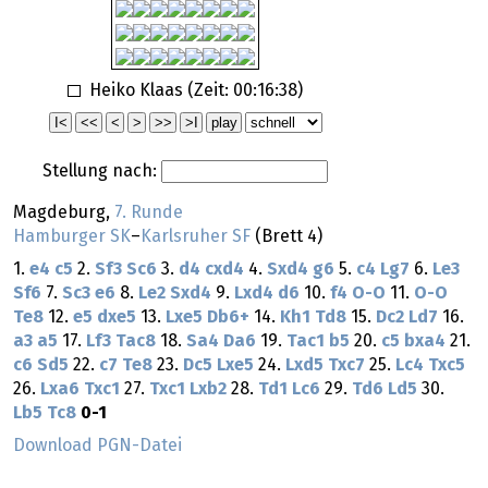
Heiko Klaas (Zeit:
00:16:38
)
Stellung nach:
Magdeburg,
7. Runde
Hamburger SK
–
Karlsruher SF
(Brett 4)
1.
e4
c5
2.
Sf3
Sc6
3.
d4
cxd4
4.
Sxd4
g6
5.
c4
Lg7
6.
Le3
Sf6
7.
Sc3
e6
8.
Le2
Sxd4
9.
Lxd4
d6
10.
f4
O-O
11.
O-O
Te8
12.
e5
dxe5
13.
Lxe5
Db6+
14.
Kh1
Td8
15.
Dc2
Ld7
16.
a3
a5
17.
Lf3
Tac8
18.
Sa4
Da6
19.
Tac1
b5
20.
c5
bxa4
21.
c6
Sd5
22.
c7
Te8
23.
Dc5
Lxe5
24.
Lxd5
Txc7
25.
Lc4
Txc5
26.
Lxa6
Txc1
27.
Txc1
Lxb2
28.
Td1
Lc6
29.
Td6
Ld5
30.
Lb5
Tc8
0-1
Download PGN-Datei