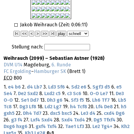
Jakob Weihrauch (Zeit:
0:06:11
)
Stellung nach:
Weihrauch (2099) – Sebastian Astner (1928)
DVM U14
Magdeburg,
6. Runde
FC Ergolding
–
Hamburger SK
(Brett 1)
ECO
B00
1.
e4
b6
2.
d4
Lb7
3.
Ld3
Sf6
4.
Sd2
e6
5.
Sgf3
d5
6.
e5
Se4
7.
De2
Sxd2
8.
Lxd2
c5
9.
c3
Sc6
10.
O-O
Le7
11.
De3
O-O
12.
Se1
Dd7
13.
Dh3
g6
14.
Sf3
f5
15.
Lh6
Tf7
16.
Lb5
Tc8
17.
Dg3
Lf8
18.
Ld2
Lg7
19.
h4
Tcf8
20.
Lf4
De8
21.
h5
gxh5
22.
Dh4
Td7
23.
dxc5
bxc5
24.
Le3
d4
25.
cxd4
Dg6
26.
g3
f4
27.
Lxf4
Sxd4
28.
Sxd4
Txd4
29.
Dg5
Tfxf4
30.
Dxg6
hxg6
31.
gxf4
Txf4
32.
Tae1
Lf3
33.
Le2
Tg4+
34.
Kh2
Lxe5+
35.
Kh3
Lg2#
0-1