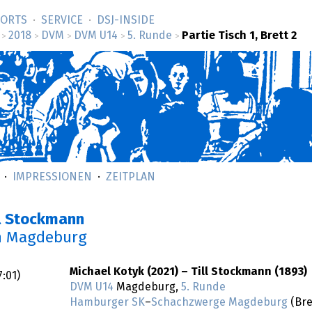
SORTS
SERVICE
DSJ-­INSIDE
2018
DVM
DVM U14
5. Runde
Partie Tisch 1, Brett 2
>
>
>
>
>
IMPRESSIONEN
ZEITPLAN
ll Stockmann
n Magdeburg
Michael Kotyk (2021) – Till Stockmann (1893)
7:01
)
DVM U14
Magdeburg,
5. Runde
Hamburger SK
–
Schachzwerge Magdeburg
(Bre