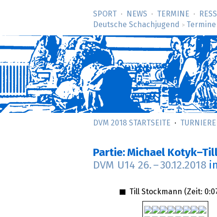
SPORT
NEWS
TERMINE
RES
Deutsche Schachjugend
Termine
>
DVM 2018 STARTSEITE
TURNIERE
Partie: Michael Kotyk–Ti
DVM U14
26.
–
30.12.2018
i
Till Stockmann (Zeit:
0:0