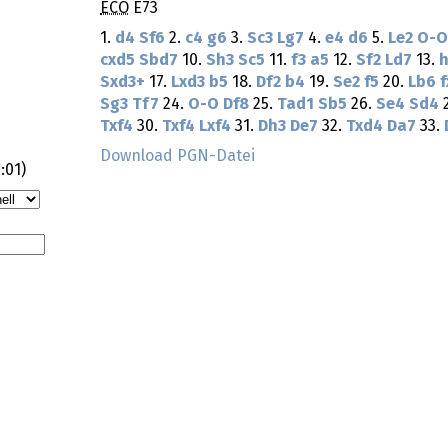
ECO
E73
1.
d4
Sf6
2.
c4
g6
3.
Sc3
Lg7
4.
e4
d6
5.
Le2
O-O
cxd5
Sbd7
10.
Sh3
Sc5
11.
f3
a5
12.
Sf2
Ld7
13.
Sxd3+
17.
Lxd3
b5
18.
Df2
b4
19.
Se2
f5
20.
Lb6
Sg3
Tf7
24.
O-O
Df8
25.
Tad1
Sb5
26.
Se4
Sd4
2
Txf4
30.
Txf4
Lxf4
31.
Dh3
De7
32.
Txd4
Da7
33.
Download PGN-Datei
:01
)