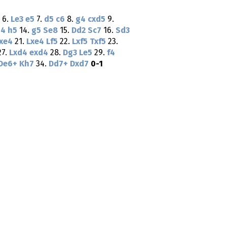
6.
Le3
e5
7.
d5
c6
8.
g4
cxd5
9.
h4
h5
14.
g5
Se8
15.
Dd2
Sc7
16.
Sd3
fxe4
21.
Lxe4
Lf5
22.
Lxf5
Txf5
23.
7.
Lxd4
exd4
28.
Dg3
Le5
29.
f4
De6+
Kh7
34.
Dd7+
Dxd7
0-1