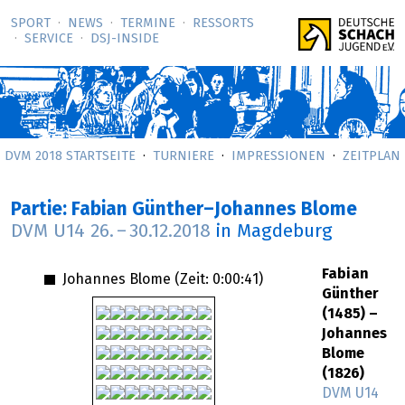
SPORT
NEWS
TERMINE
RESSORTS
SERVICE
DSJ-­INSIDE
DVM 2018 STARTSEITE
TURNIERE
IMPRESSIONEN
ZEITPLAN
Partie: Fabian Günther–Johannes Blome
DVM U14
26.
–
30.12.2018
in Magdeburg
Fabian
Johannes Blome (Zeit:
0:00:41
)
Günther
(1485) –
Johannes
Blome
(1826)
DVM U14