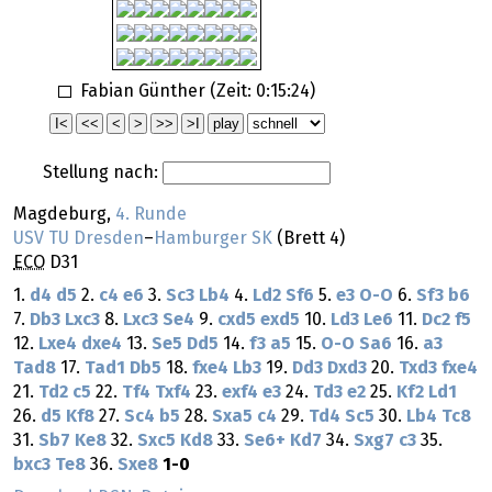
Fabian Günther (Zeit:
0:15:24
)
Stellung nach:
Magdeburg,
4. Runde
USV TU Dresden
–
Hamburger SK
(Brett 4)
ECO
D31
1.
d4
d5
2.
c4
e6
3.
Sc3
Lb4
4.
Ld2
Sf6
5.
e3
O-O
6.
Sf3
b6
7.
Db3
Lxc3
8.
Lxc3
Se4
9.
cxd5
exd5
10.
Ld3
Le6
11.
Dc2
f5
12.
Lxe4
dxe4
13.
Se5
Dd5
14.
f3
a5
15.
O-O
Sa6
16.
a3
Tad8
17.
Tad1
Db5
18.
fxe4
Lb3
19.
Dd3
Dxd3
20.
Txd3
fxe4
21.
Td2
c5
22.
Tf4
Txf4
23.
exf4
e3
24.
Td3
e2
25.
Kf2
Ld1
26.
d5
Kf8
27.
Sc4
b5
28.
Sxa5
c4
29.
Td4
Sc5
30.
Lb4
Tc8
31.
Sb7
Ke8
32.
Sxc5
Kd8
33.
Se6+
Kd7
34.
Sxg7
c3
35.
bxc3
Te8
36.
Sxe8
1-0