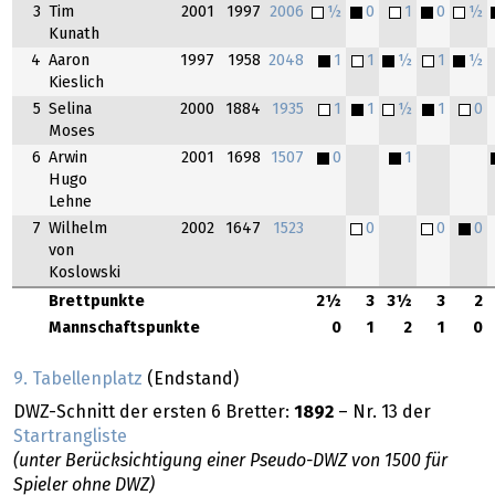
3
Tim
2001
1997
2006
½
0
1
0
½
Kunath
4
Aaron
1997
1958
2048
1
1
½
1
½
Kieslich
5
Selina
2000
1884
1935
1
1
½
1
0
Moses
6
Arwin
2001
1698
1507
0
1
Hugo
Lehne
7
Wilhelm
2002
1647
1523
0
0
0
von
Koslowski
Brettpunkte
2½
3
3½
3
2
Mannschaftspunkte
0
1
2
1
0
9. Tabellenplatz
(Endstand)
DWZ-Schnitt der ersten 6 Bretter:
1892
– Nr. 13 der
Startrangliste
(unter Berücksichtigung einer Pseudo-DWZ von 1500 für
Spieler ohne DWZ)