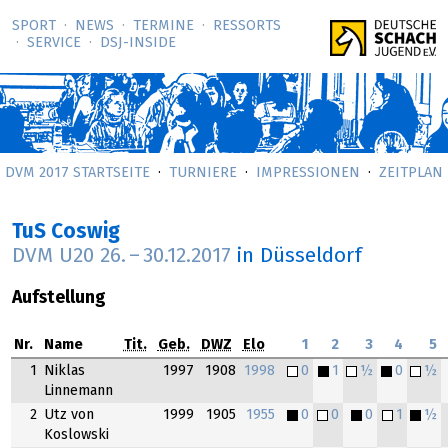
SPORT
NEWS
TERMINE
RESSORTS
SERVICE
DSJ-­INSIDE
DVM 2017 STARTSEITE
TURNIERE
IMPRESSIONEN
ZEITPLAN
TuS Coswig
DVM U20
26.
–
30.12.2017
in Düsseldorf
Aufstellung
Nr.
Name
Tit.
Geb.
DWZ
Elo
1
2
3
4
5
1
Niklas
1997
1908
1998
0
1
½
0
½
Linnemann
2
Utz von
1999
1905
1955
0
0
0
1
½
Koslowski