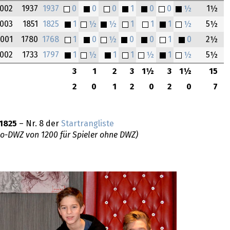
002
1937
1937
0
0
0
1
0
0
½
1½
003
1851
1825
1
½
½
1
1
1
½
5½
2001
1780
1768
1
0
½
0
0
1
0
2½
002
1733
1797
1
½
1
1
½
1
½
5½
3
1
2
3
1½
3
1½
15
2
0
1
2
0
2
0
7
1825
– Nr. 8 der
Startrangliste
do-DWZ von 1200 für Spieler ohne DWZ)