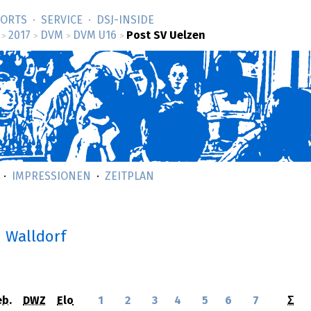
SORTS
SERVICE
DSJ-­INSIDE
2017
DVM
DVM U16
Post SV Uelzen
>
>
>
>
IMPRESSIONEN
ZEITPLAN
n Walldorf
b.
DWZ
Elo
1
2
3
4
5
6
7
Σ