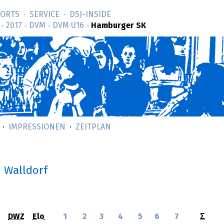
SORTS
SERVICE
DSJ-­INSIDE
2017
DVM
DVM U16
Hamburger SK
>
>
>
>
IMPRESSIONEN
ZEITPLAN
n Walldorf
DWZ
Elo
1
2
3
4
5
6
7
Σ