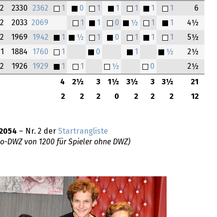
2
2330
2362
1
0
1
1
1
1
1
6
2
2033
2069
1
1
0
½
1
1
4½
2
1969
1942
1
½
1
0
1
1
1
5½
1
1884
1760
1
0
1
½
2½
2
1926
1929
1
1
½
0
2½
4
2½
3
1½
3½
3
3½
21
2
2
2
0
2
2
2
12
2054
– Nr. 2 der
Startrangliste
do-DWZ von 1200 für Spieler ohne DWZ)